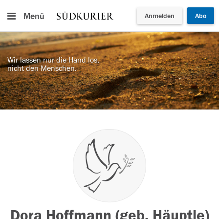
Menü
Anmelden
Abo
Wir lassen nur die Hand los,
nicht den Menschen.
Dora Hoffmann (geb. Häuptle)