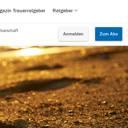
gazin Trauerratgeber
Ratgeber
barschaft
Anmelden
Zum
Abo