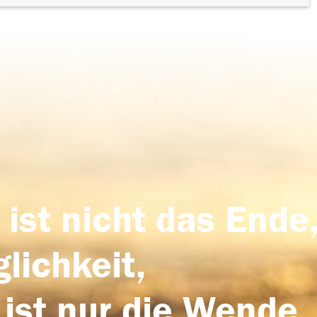
 ist nicht das Ende,
lichkeit,
 ist nur die Wende,