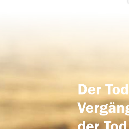
Der Tod
Vergäng
der Tod