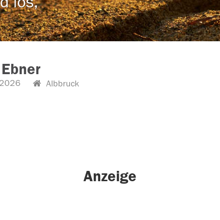
d los,
 Ebner
.2026
Albbruck
Anzeige