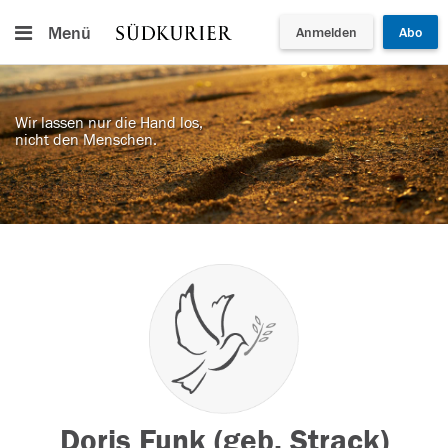
Menü
Anmelden
Abo
Wir lassen nur die Hand los,
nicht den Menschen.
Doris Funk (geb. Strack)