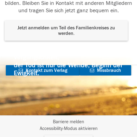
bilden. Bleiben Sie in Kontakt mit anderen Mitgliedern
und tragen Sie sich jetzt ganz bequem ein.
Jetzt anmelden um Teil des Familienkreises zu
werden.
Der Tod ist nicht das Ende, nicht die
Vergänglichkeit,
der Tod ist nur die Wende, Beginn der
Kontakt zum Verlag
Missbrauch
Ewigkeit.
aufnehmen
melden
Barriere melden
I
Accessibility-Modus aktivieren