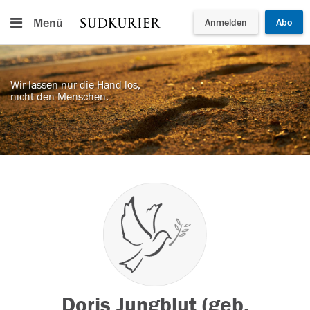
Menü
Anmelden
Abo
Wir lassen nur die Hand los,
nicht den Menschen.
Doris Jungblut (geb.