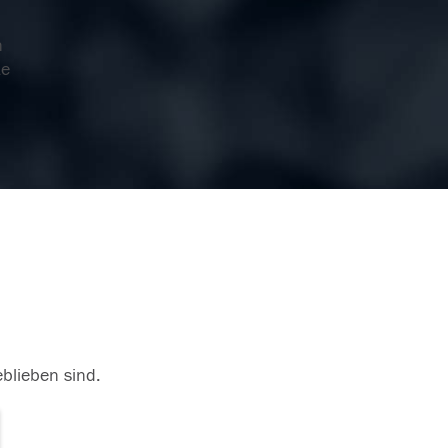
n
te
eblieben sind.