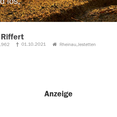
d los,
 Riffert
01.10.2021
1962
Rheinau,Jestetten
Anzeige