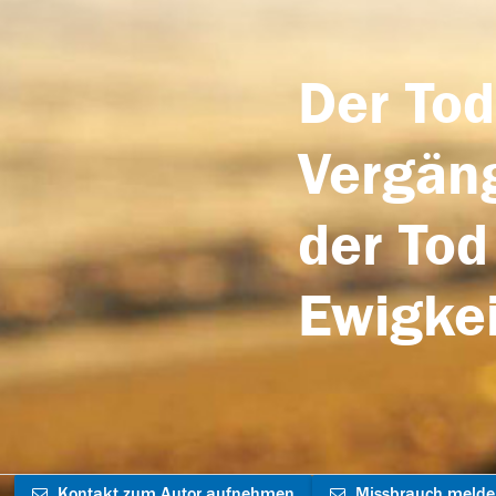
Der Tod
Vergäng
der Tod
Ewigkei
Kontakt zum Autor aufnehmen
Missbrauch meld