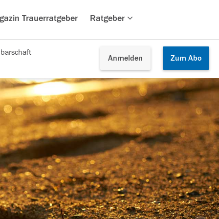
gazin Trauerratgeber
Ratgeber
barschaft
Anmelden
Zum
Abo