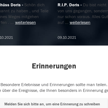
chüss Doris
Schön dich
R.I.P. Doris
Du bist nicht
kannt zu haben , und Teile
von uns gegangen, sonder
ines Weges mitgehen
nur schon voraus. Alles Gu
rfen .
...
weiterlesen
auf
...
weiterlesen
10.2021
09.10.2021
Erinnerungen
Besondere Erlebnisse und Erinnerungen sollte man teilen.
 über die Ereignisse, die Ihnen besonders in Erinnerung g
Melden Sie sich bitte an, um eine Erinnerung zu schreiben