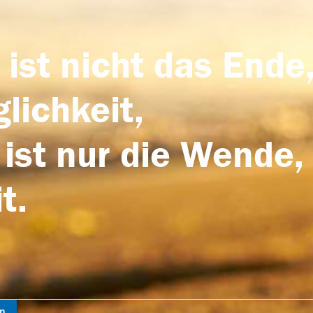
 ist nicht das Ende,
lichkeit,
 ist nur die Wende,
t.
en