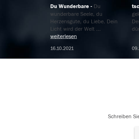
Du Wunderbare
Du
ts
wunderbare Seele, du
ge
Herzensgute, du Liebe. Dein
De
Licht wird der Welt
...
dü
weiterlesen
16.10.2021
09.
Schreiben Sie