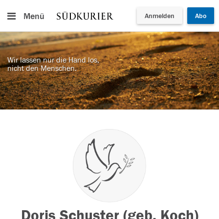
Menü
Anmelden
Abo
Wir lassen nur die Hand los,
nicht den Menschen.
Doris Schuster (geb. Koch)