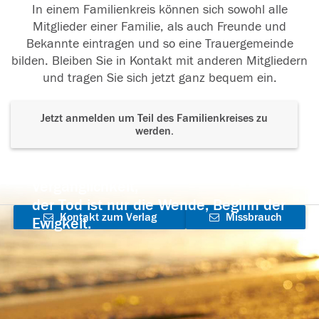
In einem Familienkreis können sich sowohl alle
Mitglieder einer Familie, als auch Freunde und
Bekannte eintragen und so eine Trauergemeinde
bilden. Bleiben Sie in Kontakt mit anderen Mitgliedern
und tragen Sie sich jetzt ganz bequem ein.
Jetzt anmelden um Teil des Familienkreises zu
werden.
Der Tod ist nicht das Ende, nicht die
Vergänglichkeit,
der Tod ist nur die Wende, Beginn der
Kontakt zum Verlag
Missbrauch
Ewigkeit.
aufnehmen
melden