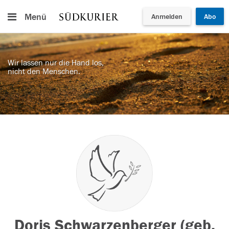
Menü
Anmelden
Abo
Wir lassen nur die Hand los,
nicht den Menschen.
Doris Schwarzenberger (geb.