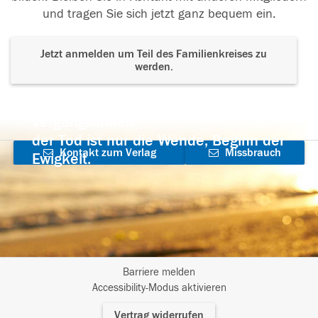
und tragen Sie sich jetzt ganz bequem ein.
Jetzt anmelden um Teil des Familienkreises zu
werden.
Der Tod ist nicht das Ende, nicht die
Vergänglichkeit,
der Tod ist nur die Wende, Beginn der
Kontakt zum Verlag
Missbrauch
Ewigkeit.
aufnehmen
melden
Barriere melden
I
Accessibility-Modus aktivieren
m
Vertrag widerrufen