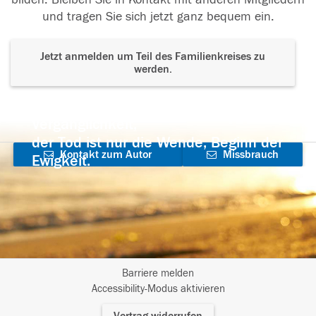
und tragen Sie sich jetzt ganz bequem ein.
Jetzt anmelden um Teil des Familienkreises zu
werden.
Der Tod ist nicht das Ende, nicht die
Vergänglichkeit,
der Tod ist nur die Wende, Beginn der
Kontakt zum Autor
Missbrauch
Ewigkeit.
aufnehmen
melden
Barriere melden
I
Accessibility-Modus aktivieren
m