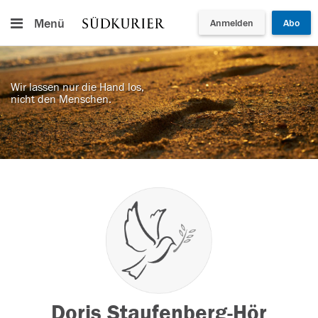
Menü
Anmelden
Abo
Wir lassen nur die Hand los,
nicht den Menschen.
Doris Staufenberg-Hör