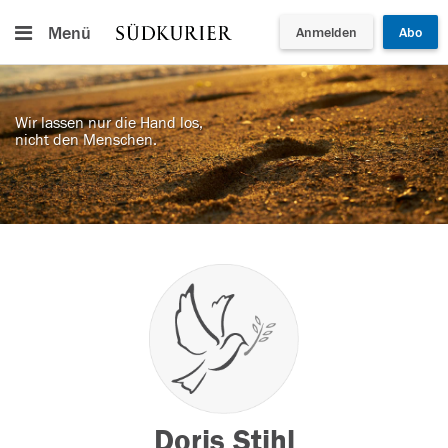
Menü
Anmelden
Abo
Wir lassen nur die Hand los,
nicht den Menschen.
Doris Stihl