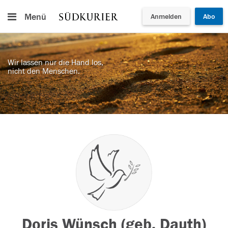
Menü
Anmelden
Abo
Wir lassen nur die Hand los,
nicht den Menschen.
Doris Wünsch (geb. Dauth)