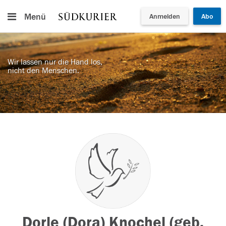
Menü
Anmelden
Abo
Wir lassen nur die Hand los,
nicht den Menschen.
Dorle (Dora) Knochel (geb.