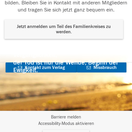
bilden. Bleiben Sie in Kontakt mit anderen Mitgliedern
und tragen Sie sich jetzt ganz bequem ein.
Jetzt anmelden um Teil des Familienkreises zu
werden.
Der Tod ist nicht das Ende, nicht die
Vergänglichkeit,
der Tod ist nur die Wende, Beginn der
Kontakt zum Verlag
Missbrauch
Ewigkeit.
aufnehmen
melden
Barriere melden
I
Accessibility-Modus aktivieren