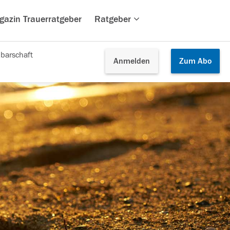
gazin Trauerratgeber
Ratgeber
barschaft
Anmelden
Zum
Abo