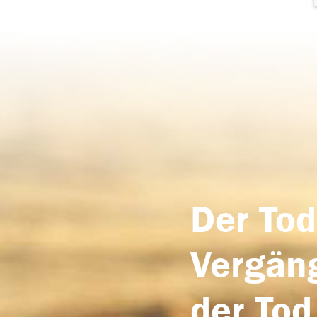
Der Tod
Vergäng
der Tod