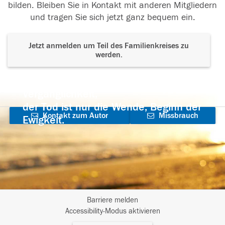
bilden. Bleiben Sie in Kontakt mit anderen Mitgliedern
und tragen Sie sich jetzt ganz bequem ein.
Jetzt anmelden um Teil des Familienkreises zu
werden.
Der Tod ist nicht das Ende, nicht die
Vergänglichkeit,
der Tod ist nur die Wende, Beginn der
Kontakt zum Autor
Missbrauch
Ewigkeit.
aufnehmen
melden
Barriere melden
I
Accessibility-Modus aktivieren