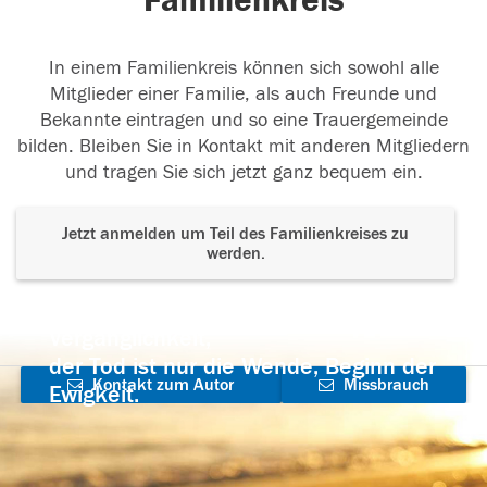
Familienkreis
In einem Familienkreis können sich sowohl alle
Mitglieder einer Familie, als auch Freunde und
Bekannte eintragen und so eine Trauergemeinde
bilden. Bleiben Sie in Kontakt mit anderen Mitgliedern
und tragen Sie sich jetzt ganz bequem ein.
Jetzt anmelden um Teil des Familienkreises zu
werden.
Der Tod ist nicht das Ende, nicht die
Vergänglichkeit,
der Tod ist nur die Wende, Beginn der
Kontakt zum Autor
Missbrauch
Ewigkeit.
aufnehmen
melden