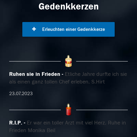
Gedenkkerzen
Erleuchten einer Gedenkkerze
Ruhen sie in Frieden
Etliche Jahre durfte ich sie
als einen ganz tollen Chef erleben. S.Hirt
23.07.2023
R.I.P.
Er war ein toller Arzt mit viel Herz. Ruhe in
Frieden Monika Beil