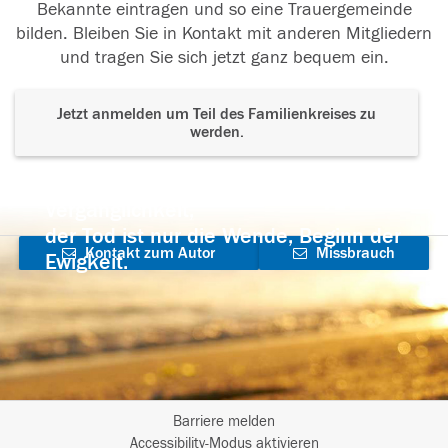
Bekannte eintragen und so eine Trauergemeinde
bilden. Bleiben Sie in Kontakt mit anderen Mitgliedern
und tragen Sie sich jetzt ganz bequem ein.
Jetzt anmelden um Teil des Familienkreises zu
werden.
Der Tod ist nicht das Ende, nicht die
Vergänglichkeit,
der Tod ist nur die Wende, Beginn der
Kontakt zum Autor
Missbrauch
Ewigkeit.
aufnehmen
melden
Barriere melden
I
Accessibility-Modus aktivieren