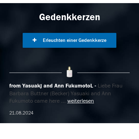
Gedenkkerzen
Erleuchten einer Gedenkkerze
from Yasuakj and Ann FukumotoL
Liebe Frau
Barbara Buttner (Becker) Yasuaki and Ann
Fukumoto came here
...
weiterlesen
21.08.2024