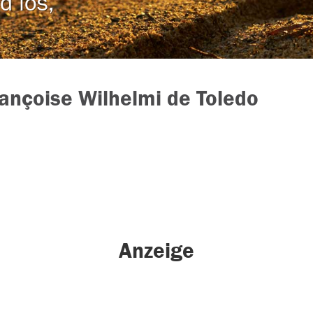
d los,
rançoise Wilhelmi de Toledo
Anzeige