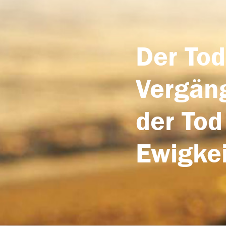
Der Tod
Vergäng
der Tod
Ewigkei