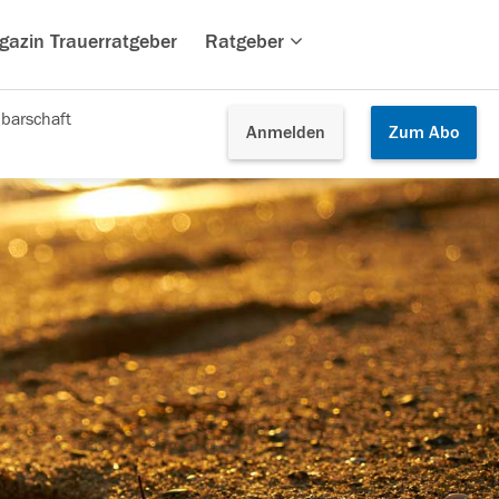
gazin Trauerratgeber
Ratgeber
barschaft
Anmelden
Zum
Abo