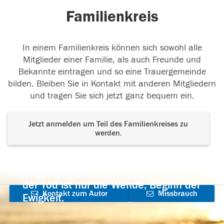
Familienkreis
In einem Familienkreis können sich sowohl alle
Mitglieder einer Familie, als auch Freunde und
Bekannte eintragen und so eine Trauergemeinde
bilden. Bleiben Sie in Kontakt mit anderen Mitgliedern
und tragen Sie sich jetzt ganz bequem ein.
Jetzt anmelden um Teil des Familienkreises zu
werden.
Der Tod ist nicht das Ende, nicht die
Vergänglichkeit,
der Tod ist nur die Wende, Beginn der
Kontakt zum Autor
Missbrauch
Ewigkeit.
aufnehmen
melden