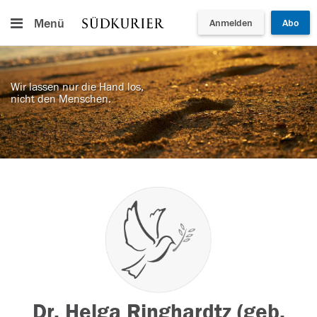
Menü
Anmelden
Abo
Wir lassen nur die Hand los,
nicht den Menschen.
Dr. Helga Ringhardtz (geb.