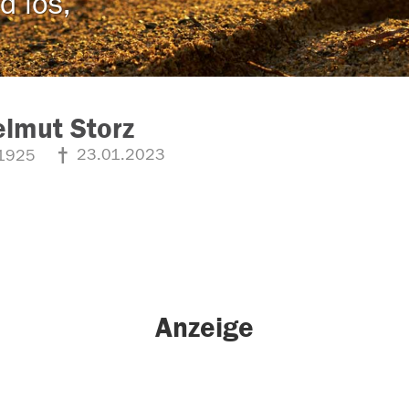
d los,
elmut Storz
23.01.2023
1925
Anzeige