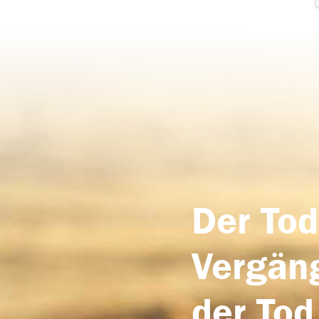
Der Tod
Vergäng
der Tod