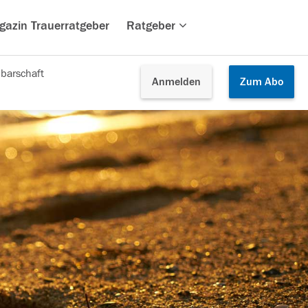
gazin Trauerratgeber
Ratgeber
barschaft
Anmelden
Zum
Abo