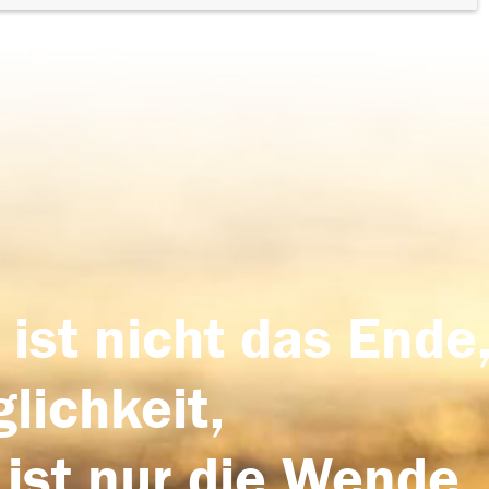
 ist nicht das Ende,
lichkeit,
 ist nur die Wende,