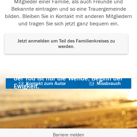
Mitglieder einer Familie, als auch Freunde und
Bekannte eintragen und so eine Trauergemeinde
bilden. Bleiben Sie in Kontakt mit anderen Mitgliedern
und tragen Sie sich jetzt ganz bequem ein.
Jetzt anmelden um Teil des Familienkreises zu
werden.
Der Tod ist nicht das Ende, nicht die
Vergänglichkeit,
der Tod ist nur die Wende, Beginn der
Kontakt zum Autor
Missbrauch
Ewigkeit.
aufnehmen
melden
Barriere melden