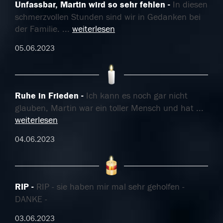
Unfassbar, Martin wird so sehr fehlen
In diesen
schmerzvollen Stunden sind wir in Gedanken bei
der Familie.
...
weiterlesen
05.06.2023
Ruhe in Frieden
Ich kann es noch gar nicht
glauben, Martin war ein toller Mensch und hat
...
weiterlesen
04.06.2023
RIP
RIP - sie haben mir mal sehr geholfen -
DANKE -
03.06.2023