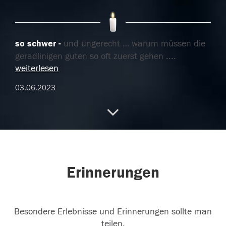
so schwer
und ungerecht … warum müssen die
geradlinigen guten so oft zuerst gehen .
...
weiterlesen
03.06.2023
Du warst ein toller Mensch, Ruhe in Frieden!
Wir sind zutiefst erschüttert, werden dich niemals
vergessen!
Erinnerungen
03.06.2023
Besondere Erlebnisse und Erinnerungen sollte man
teilen.