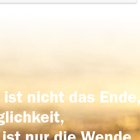
 ist nicht das Ende,
lichkeit,
 ist nur die Wende,