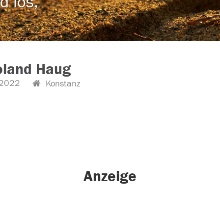
d los,
oland Haug
.2022
Konstanz
Anzeige