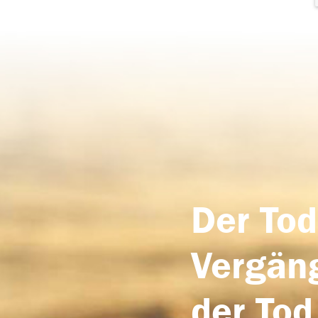
Der Tod
Vergäng
der Tod