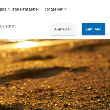
gazin Trauerratgeber
Ratgeber
barschaft
Anmelden
Zum
Abo