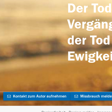
Der Tod
Vergäng
der Tod
Ewigkei
Kontakt zum Autor aufnehmen
Missbrauch meld