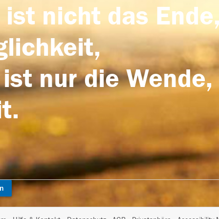
 ist nicht das Ende,
lichkeit,
 ist nur die Wende,
t.
en