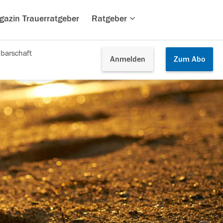
gazin Trauerratgeber
Ratgeber
barschaft
Anmelden
Zum
Abo