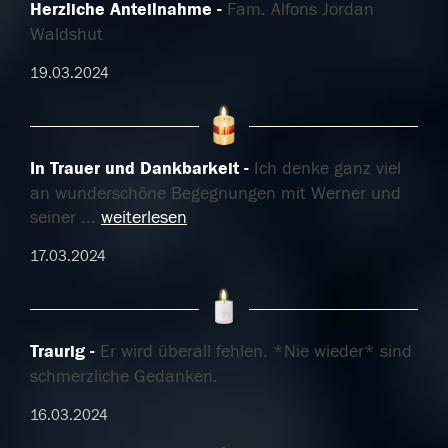
Herzliche Anteilnahme
Fam. Alfons Jordan
Waldshut
19.03.2024
In Trauer und Dankbarkeit
Ich denke ganz viel
an wunderschöne Begegnungen mit Werner und
seiner
...
weiterlesen
17.03.2024
Traurig
Er wird überall fehlen. *Nie wieder* sind
schmerzliche Gedanken.
16.03.2024