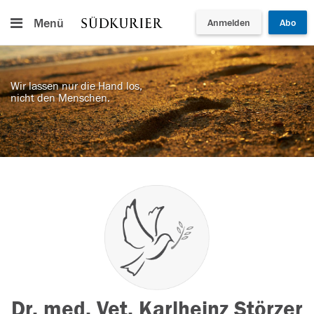
Menü
Anmelden
Abo
Wir lassen nur die Hand los,
nicht den Menschen.
Dr. med. Vet. Karlheinz Störzer