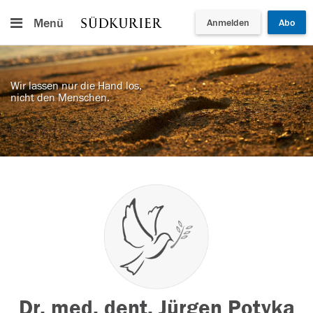
Menü
Anmelden
Abo
Wir lassen nur die Hand los,
nicht den Menschen.
Dr. med. dent. Jürgen Potyka