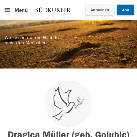
Menü
Anmelden
Abo
Wir lassen nur die Hand los,
nicht den Menschen.
Dragica Müller (geb. Golubic)