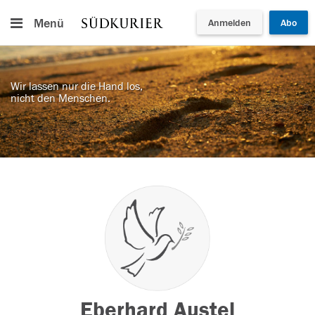
Menü
Anmelden
Abo
Wir lassen nur die Hand los,
nicht den Menschen.
Eberhard Austel