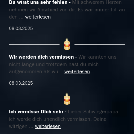
Du wirst uns sehr fehlen
Mit schwerem Herzen
nehmen wir Abschied von dir. Es war immer toll an
den
...
weiterlesen
08.03.2025
Wir werden dich vermissen
Wir kannten uns
nicht lange und trotzdem hast du mich
aufgenommen als wü
...
weiterlesen
08.03.2025
Ich vermisse Dich sehr
Lieber Schwiegerpapa,
ich werde dich unendlich vermissen. Deine
witzigen
...
weiterlesen