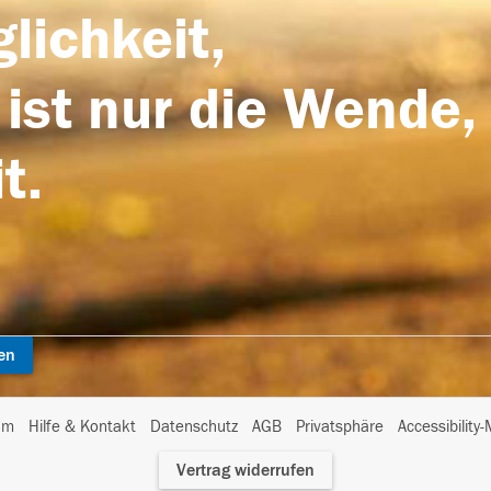
lichkeit,
 ist nur die Wende,
t.
en
I
um
Hilfe & Kontakt
Datenschutz
AGB
Privatsphäre
Accessibility
m
Vertrag widerrufen
A