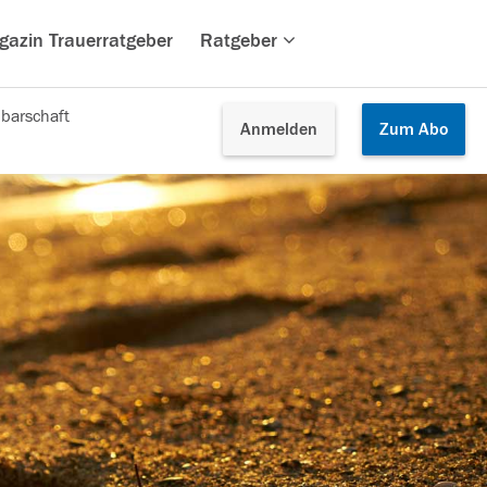
gazin Trauerratgeber
Ratgeber
barschaft
Anmelden
Zum
Abo