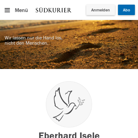
Menü
Anmelden
Abo
Wir lassen nur die Hand los,
nicht den Menschen.
Eberhard Isele