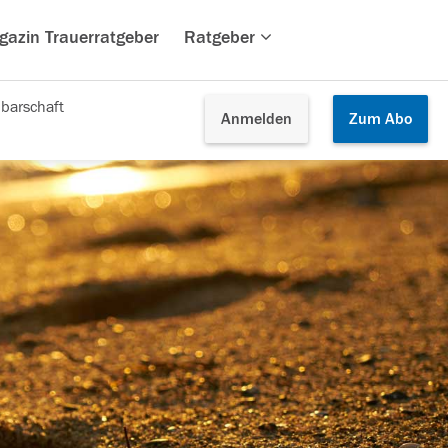
gazin Trauerratgeber
Ratgeber
barschaft
Anmelden
Zum
Abo