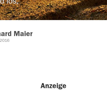
d los,
hard Maier
2016
Anzeige