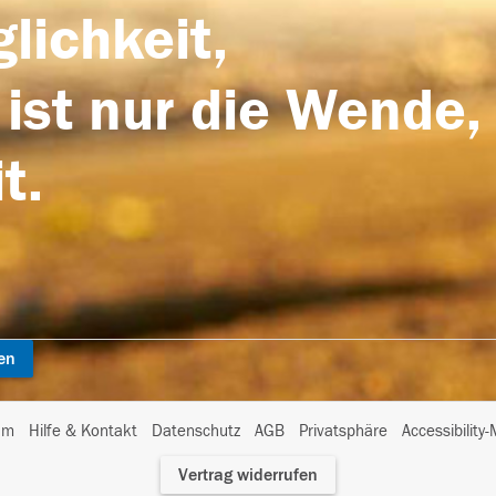
lichkeit,
 ist nur die Wende,
t.
en
I
um
Hilfe & Kontakt
Datenschutz
AGB
Privatsphäre
Accessibility
m
Vertrag widerrufen
A