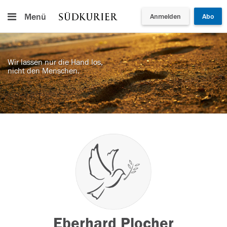
Menü
Anmelden
Abo
Wir lassen nur die Hand los,
nicht den Menschen.
Eberhard Plocher