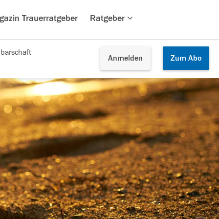
gazin Trauerratgeber
Ratgeber
barschaft
Anmelden
Zum
Abo