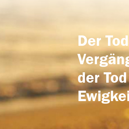
Der Tod
Vergäng
der Tod
Ewigkei