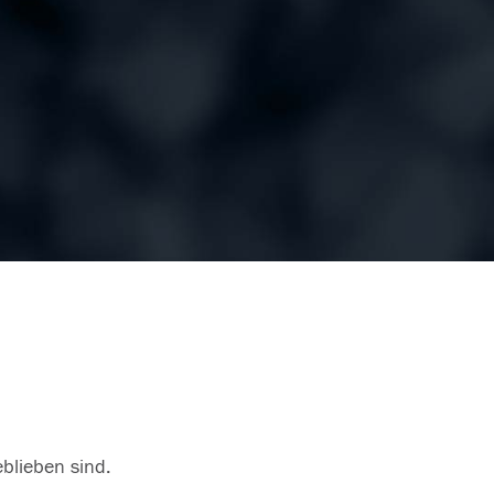
eblieben sind.