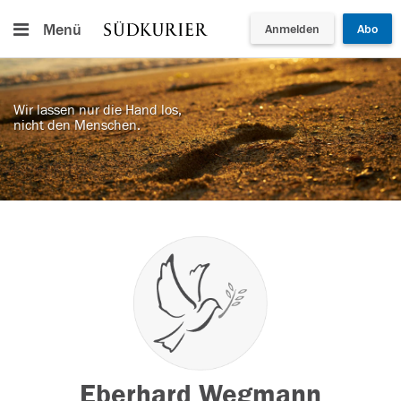
Menü
Anmelden
Abo
Wir lassen nur die Hand los,
nicht den Menschen.
Eberhard Wegmann