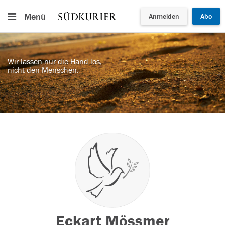
Menü
Anmelden
Abo
Wir lassen nur die Hand los,
nicht den Menschen.
Eckart Mössmer