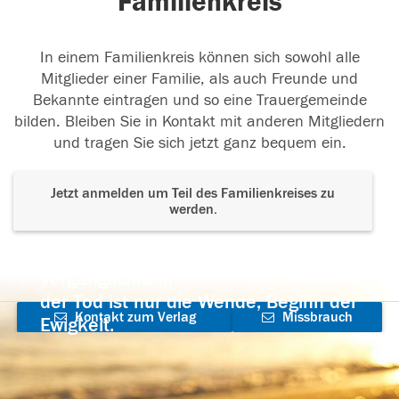
Familienkreis
In einem Familienkreis können sich sowohl alle
Mitglieder einer Familie, als auch Freunde und
Bekannte eintragen und so eine Trauergemeinde
bilden. Bleiben Sie in Kontakt mit anderen Mitgliedern
und tragen Sie sich jetzt ganz bequem ein.
Jetzt anmelden um Teil des Familienkreises zu
werden.
Der Tod ist nicht das Ende, nicht die
Vergänglichkeit,
der Tod ist nur die Wende, Beginn der
Kontakt zum Verlag
Missbrauch
Ewigkeit.
aufnehmen
melden