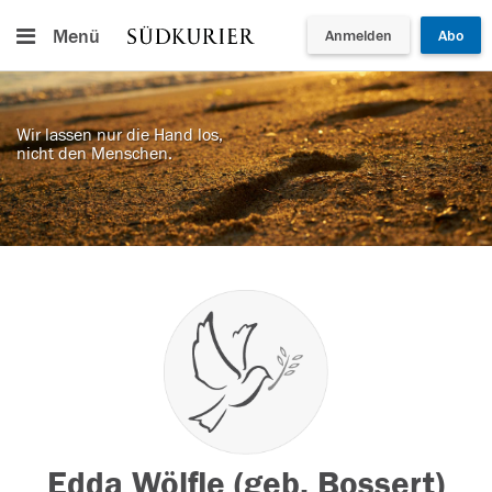
Menü
Anmelden
Abo
Wir lassen nur die Hand los,
nicht den Menschen.
Edda Wölfle (geb. Bossert)