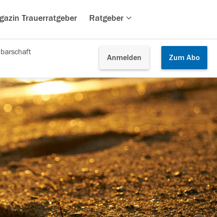
gazin Trauerratgeber
Ratgeber
barschaft
Anmelden
Zum
Abo