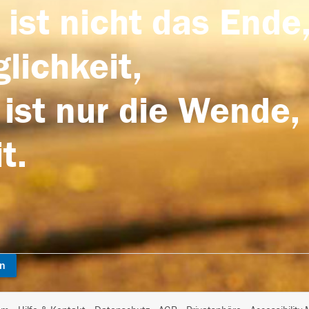
 ist nicht das Ende,
lichkeit,
 ist nur die Wende,
t.
en