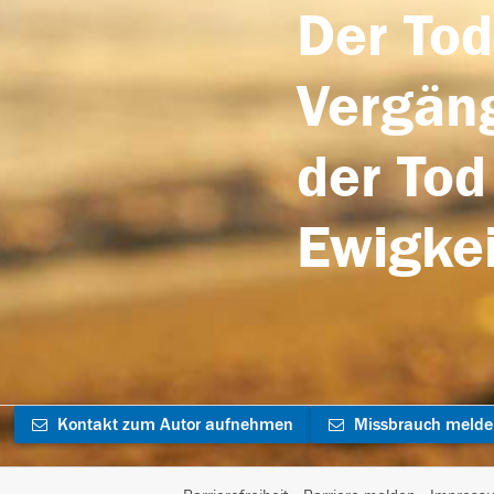
Der Tod
Vergäng
der Tod
Ewigkei
Kontakt zum Autor aufnehmen
Missbrauch meld