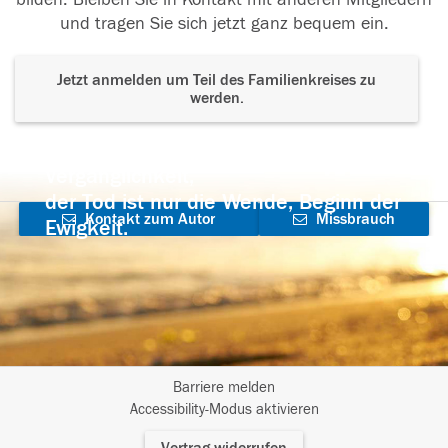
und tragen Sie sich jetzt ganz bequem ein.
Jetzt anmelden um Teil des Familienkreises zu
werden.
Der Tod ist nicht das Ende, nicht die
Vergänglichkeit,
der Tod ist nur die Wende, Beginn der
Kontakt zum Autor
Missbrauch
Ewigkeit.
aufnehmen
melden
Barriere melden
I
Accessibility-Modus aktivieren
m