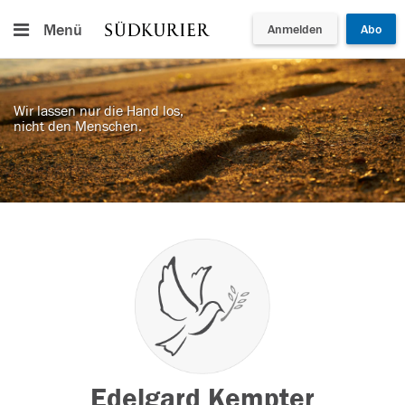
Menü
Anmelden
Abo
Wir lassen nur die Hand los,
nicht den Menschen.
Edelgard Kempter