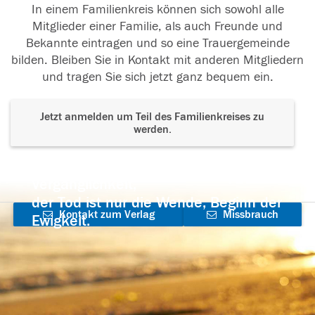
In einem Familienkreis können sich sowohl alle
Mitglieder einer Familie, als auch Freunde und
Bekannte eintragen und so eine Trauergemeinde
bilden. Bleiben Sie in Kontakt mit anderen Mitgliedern
und tragen Sie sich jetzt ganz bequem ein.
Jetzt anmelden um Teil des Familienkreises zu
werden.
Der Tod ist nicht das Ende, nicht die
Vergänglichkeit,
der Tod ist nur die Wende, Beginn der
Kontakt zum Verlag
Missbrauch
Ewigkeit.
aufnehmen
melden