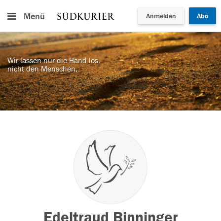
Menü
Anmelden
Abo
Wir lassen nur die Hand los,
nicht den Menschen.
Edeltraud Binninger