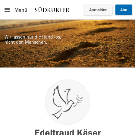
Menü
Anmelden
Abo
Wir lassen nur die Hand los,
nicht den Menschen.
Edeltraud Käser