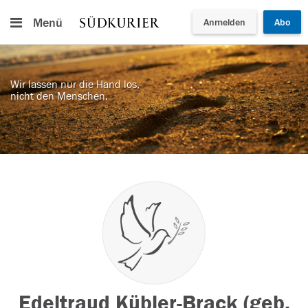
Menü
Anmelden
Abo
Wir lassen nur die Hand los,
nicht den Menschen.
Edeltraud Kübler-Brack (geb.