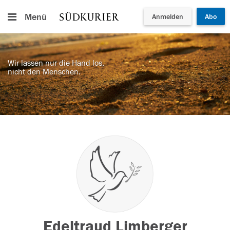
Menü
Anmelden
Abo
Wir lassen nur die Hand los,
nicht den Menschen.
Edeltraud Limberger