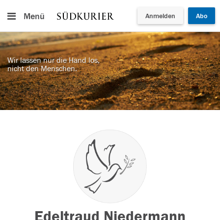
Menü
Anmelden
Abo
Wir lassen nur die Hand los,
nicht den Menschen.
Edeltraud Niedermann