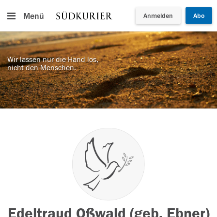
Menü
Anmelden
Abo
Wir lassen nur die Hand los,
nicht den Menschen.
Edeltraud Oßwald (geb. Ebner)