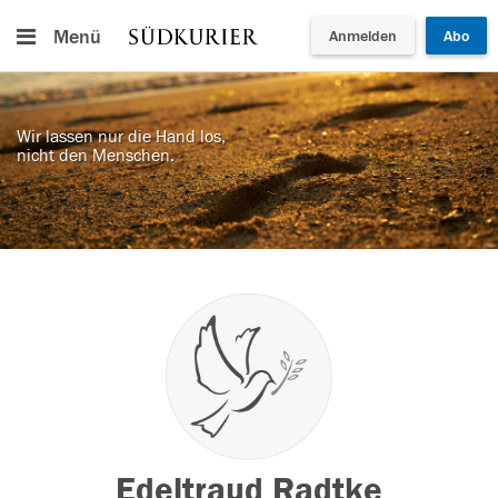
Menü
Anmelden
Abo
Wir lassen nur die Hand los,
nicht den Menschen.
Edeltraud Radtke