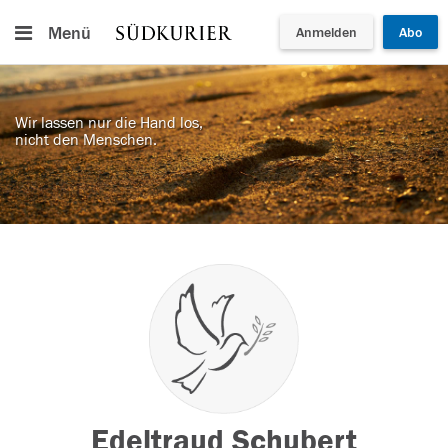
Menü
Anmelden
Abo
Wir lassen nur die Hand los,
nicht den Menschen.
Edeltraud Schubert