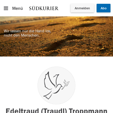
Menü
Anmelden
Abo
Wir lassen nur die Hand los,
nicht den Menschen.
Edeltraud (Traudl) Troppmann