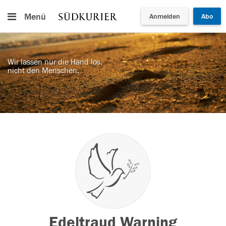
Menü
Anmelden
Abo
Wir lassen nur die Hand los,
nicht den Menschen.
Edeltraud Warning